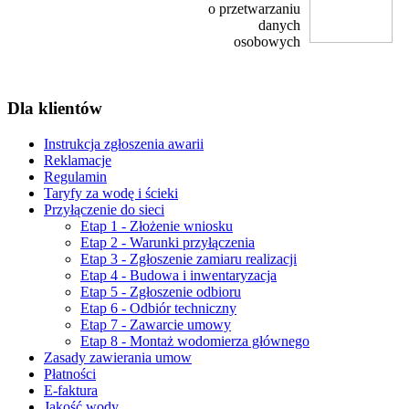
o przetwarzaniu
danych
osobowych
Dla klientów
Instrukcja zgłoszenia awarii
Reklamacje
Regulamin
Taryfy za wodę i ścieki
Przyłączenie do sieci
Etap 1 - Złożenie wniosku
Etap 2 - Warunki przyłączenia
Etap 3 - Zgłoszenie zamiaru realizacji
Etap 4 - Budowa i inwentaryzacja
Etap 5 - Zgłoszenie odbioru
Etap 6 - Odbiór techniczny
Etap 7 - Zawarcie umowy
Etap 8 - Montaż wodomierza głównego
Zasady zawierania umow
Płatności
E-faktura
Jakość wody