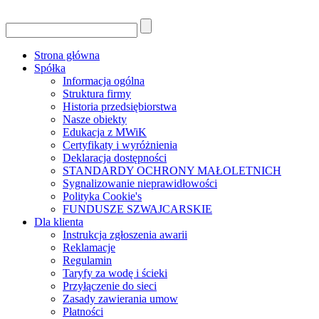
Strona główna
Spółka
Informacja ogólna
Struktura firmy
Historia przedsiębiorstwa
Nasze obiekty
Edukacja z MWiK
Certyfikaty i wyróżnienia
Deklaracja dostępności
STANDARDY OCHRONY MAŁOLETNICH
Sygnalizowanie nieprawidłowości
Polityka Cookie's
FUNDUSZE SZWAJCARSKIE
Dla klienta
Instrukcja zgłoszenia awarii
Reklamacje
Regulamin
Taryfy za wodę i ścieki
Przyłączenie do sieci
Zasady zawierania umow
Płatności