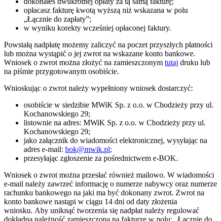
dokonałeś dwukrotnej opłaty za tą samą fakturę;
opłacasz fakturę kwotą wyższą niż wskazana w polu
„Łącznie do zapłaty”;
w wyniku korekty wcześniej opłaconej faktury.
Powstałą nadpłatę możemy zaliczyć na poczet przyszłych płatności
lub można wystąpić o jej zwrot na wskazane konto bankowe.
Wniosek o zwrot można złożyć na zamieszczonym
tutaj
druku lub
na piśmie przygotowanym osobiście.
Wnioskując o zwrot należy wypełniony wniosek dostarczyć:
osobiście w siedzibie MWiK Sp. z o.o. w Chodzieży przy ul.
Kochanowskiego 29;
listownie na adres: MWiK Sp. z o.o. w Chodzieży przy ul.
Kochanowskiego 29;
jako załącznik do wiadomości elektronicznej, wysyłając na
adres e-mail:
bok@mwik.pl
;
przesyłając zgłoszenie za pośrednictwem e-BOK.
Wniosek o zwrot można przesłać również mailowo. W wiadomości
e-mail należy zawrzeć informację o numerze nabywcy oraz numerze
rachunku bankowego na jaki ma być dokonany zwrot. Zwrot na
konto bankowe nastąpi w ciągu 14 dni od daty złożenia
wniosku. Aby uniknąć tworzenia się nadpłat należy regulować
dokładną należność zamieszczoną na fakturze w polu: „Łącznie do