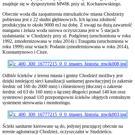
znajduje się w dyspozytorni MWiK przy ul. Kochanowskiego.
Obecnie woda dla zaopatrzenia mieszkańców miasta Chodzieży
pobierana jest z 22 studni głębinowych. Ich łączna zdolność
produkcyjna to około 9000 m3 na dobę. Z uwagi na dużą zawartość
manganu i żelaza woda surowa oczyszczana jest w 5 stacjach
uzdatniania: w Chodzieży przy ul. Podgórnej (uruchomiona w roku
1992, zmodernizowana w roku 2014) i Traugutta (uruchomiona w
roku 1999) oraz wsiach: Podanin (zmodernizowana w roku 2014),
Konstantynowo i Cisze.
Odbiór ścieków z terenu miasta i gminy Chodzież możliwy jest
dzięki istniejącej sieci kanalizacji sanitarnej grawitacyjnej (o zakresie
średnic od 160 do 2000 mm) i ciśnieniowej (tłocznej o zakresie
średnic od 63 do 160 mm) o łącznej długości ponad 140 km oraz
systemowi ponad 110 przepompowni ścieków objętych centralnym
systemem sterowania i monitoringu.
Ścieki sanitarne kierowane są do, jedynej pracującej obecnie na
terenie aglomeracji Chodzież, oczyszczalni w Studzieńcu.