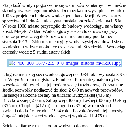
Zła jakość wody i pogorszenie się warunków sanitarnych w mieście
skłoniły ówczesnego burmistrza Dembecka do wystąpienia w roku
1903 z projektem budowy wodociągu i kanalizacji. W związku ze
sprzeciwami ludności inicjatywa musiała poczekać kolejnych 5 lat.
W roku 1908 miasto przystąpiło do budowy wodociągu na własny
koszt. Miejski Zakład Wodociągowy został zlokalizowany przy
drodze prowadzącej do Stróżewic i uruchomiony pod koniec
stycznia 1913 r. Zbiornik retencyjny wody czystej znajdował się na
wzniesieniu w lesie w okolicy dzisiejszej ul. Strzeleckiej. Wodociągi
czerpały wodę z 5 studni artezyjskich.
Długość miejskiej sieci wodociągowej do 1933 roku wynosiła 8 975
m. W tymże roku magistrat z Funduszu Pracy otrzymał kredyt w
wysokości 40 tys. zł. na jej modernizację i rozbudowę. Otrzymane
środki pozwoliły podłączyć do sieci 2 649 m nowych przewodów.
Instalacje założone zostały na ulicach: Budzyńskiej (435 m),
Buczkowskiej (550 m), Zdrojowej (360 m), Leśnej (300 m), Ujskiej
(355 m), Chopina (412 m) i Traugutta (237 m) w okresie od
kwietnia do końca grudnia 1934 roku. Po zakończeniu tej inwestycji
długość miejskiej sieci wodociągowej wyniosła 11 475 m.
Ścieki sanitarne z miasta odprowadzano do mechanicznej