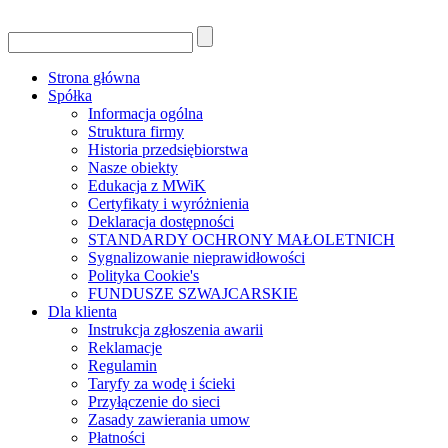
Strona główna
Spółka
Informacja ogólna
Struktura firmy
Historia przedsiębiorstwa
Nasze obiekty
Edukacja z MWiK
Certyfikaty i wyróżnienia
Deklaracja dostępności
STANDARDY OCHRONY MAŁOLETNICH
Sygnalizowanie nieprawidłowości
Polityka Cookie's
FUNDUSZE SZWAJCARSKIE
Dla klienta
Instrukcja zgłoszenia awarii
Reklamacje
Regulamin
Taryfy za wodę i ścieki
Przyłączenie do sieci
Zasady zawierania umow
Płatności